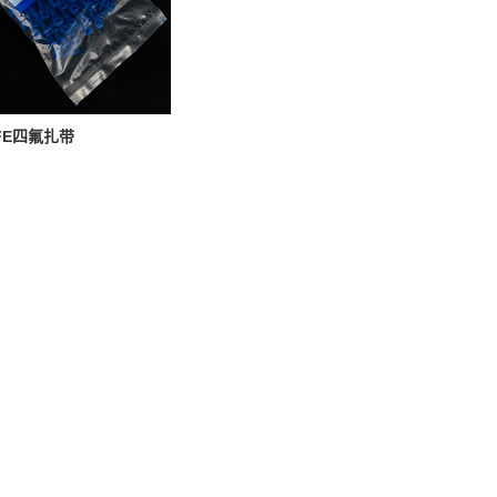
FE四氟扎带