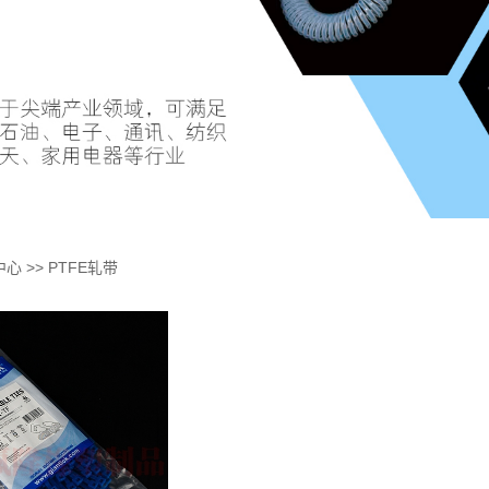
中心
>>
PTFE轧带