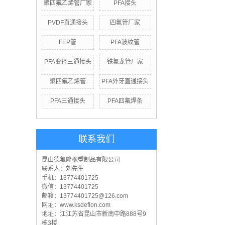
聚四氟乙烯管厂家
PFA接头
PVDF直通接头
四氟管厂家
FEP管
PFA波纹管
PFA变径三通接头
铁氟龙管厂家
聚四氟乙烯管
PFA外牙直通接头
PFA三通接头
PFA四氟焊条
联系我们
昆山德氟隆橡塑制品有限公司
联系人：刘先生
手机：13774401725
微信：13774401725
邮箱：13774401725@126.com
网址：www.ksdeflon.com
地址：江
江苏省昆山市新南中路888号9
栋3楼