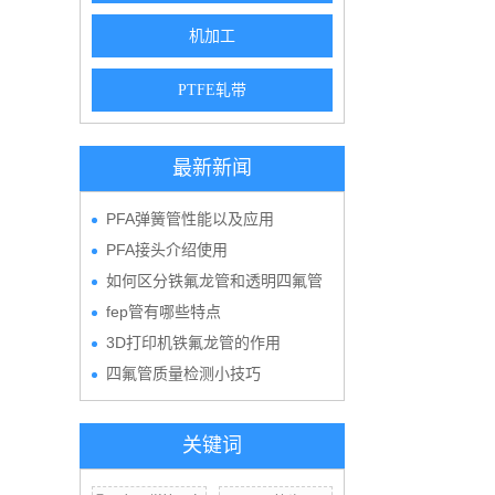
机加工
PTFE轧带
最新新闻
PFA弹簧管性能以及应用
PFA接头介绍使用
如何区分铁氟龙管和透明四氟管
fep管有哪些特点
3D打印机铁氟龙管的作用
四氟管质量检测小技巧
关键词