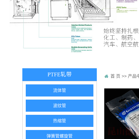
PTFE轧带
首 页
>>
产品
流体管
波纹管
热缩管
弹簧管螺旋管