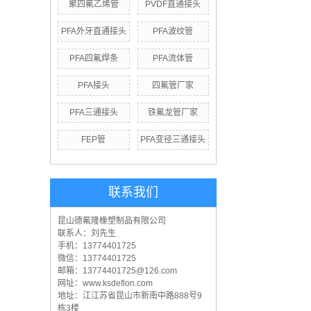
聚四氟乙烯管
PVDF直通接头
PFA外牙直通接头
PFA波纹管
PFA四氟焊条
PFA流体管
PFA接头
四氟管厂家
PFA三通接头
铁氟龙管厂家
FEP管
PFA变径三通接头
联系我们
昆山德氟隆橡塑制品有限公司
联系人：刘先生
手机：13774401725
微信：13774401725
邮箱：13774401725@126.com
网址：www.ksdeflon.com
地址：江
江苏省昆山市新南中路888号9
栋3楼