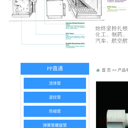
PP直通
首 页
>>
产品
流体管
波纹管
热缩管
弹簧管螺旋管