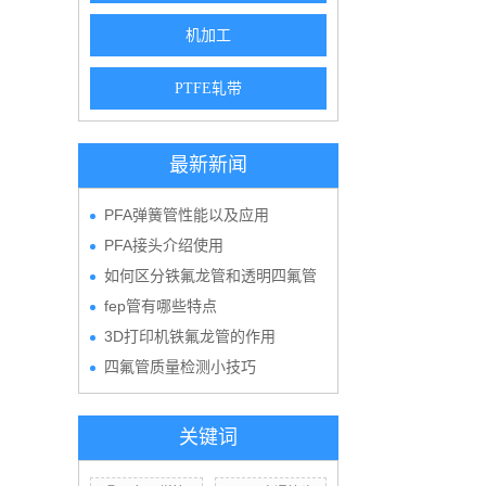
机加工
PTFE轧带
最新新闻
PFA弹簧管性能以及应用
PFA接头介绍使用
如何区分铁氟龙管和透明四氟管
fep管有哪些特点
3D打印机铁氟龙管的作用
四氟管质量检测小技巧
关键词