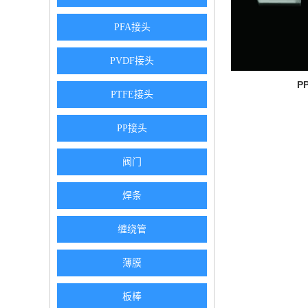
PFA接头
PVDF接头
P
PTFE接头
PP接头
阀门
焊条
缠绕管
薄膜
板棒