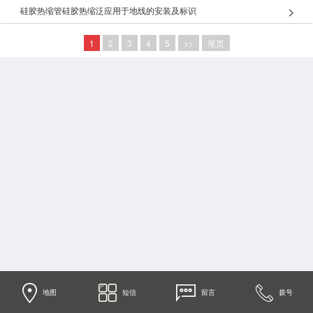
硅胶热缩管硅胶热缩泛应用于地线的安装及标识
1
2
3
4
5
>>
尾页
地图
短信
留言
拨号