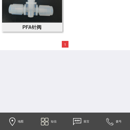
PFA针阀
1
地图
短信
留言
拨号