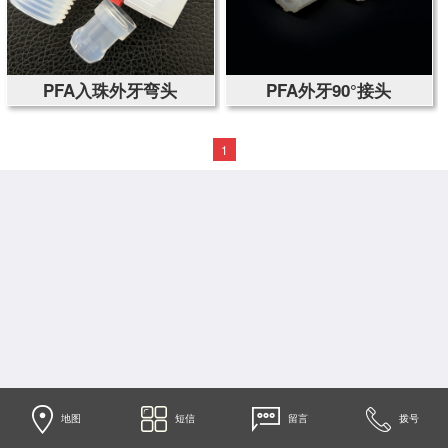
PFA入珠外牙弯头
PFA外牙90°接头
1
地图
短信
留言
拨号