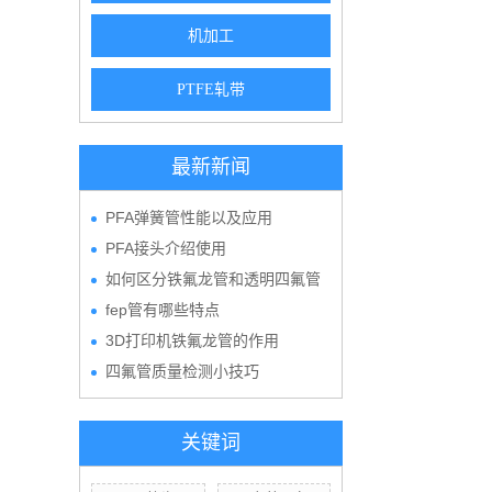
机加工
PTFE轧带
最新新闻
PFA弹簧管性能以及应用
PFA接头介绍使用
如何区分铁氟龙管和透明四氟管
fep管有哪些特点
3D打印机铁氟龙管的作用
四氟管质量检测小技巧
关键词