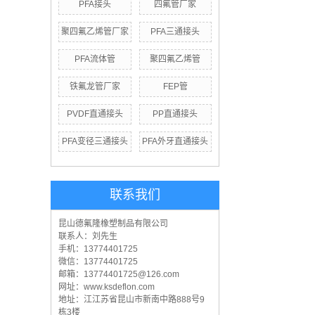
PFA接头
四氟管厂家
聚四氟乙烯管厂家
PFA三通接头
PFA流体管
聚四氟乙烯管
铁氟龙管厂家
FEP管
PVDF直通接头
PP直通接头
PFA变径三通接头
PFA外牙直通接头
联系我们
昆山德氟隆橡塑制品有限公司
联系人：刘先生
手机：13774401725
微信：13774401725
邮箱：13774401725@126.com
网址：www.ksdeflon.com
地址：江
江苏省昆山市新南中路888号9
栋3楼