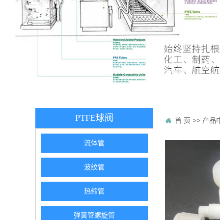
PTFE球阀
首 页
>>
产品
流体管
波纹管
热缩管
弹簧管螺旋管