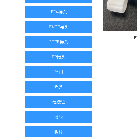
PFA接头
PVDF接头
P
PTFE接头
PP接头
阀门
焊条
缠绕管
薄膜
板棒