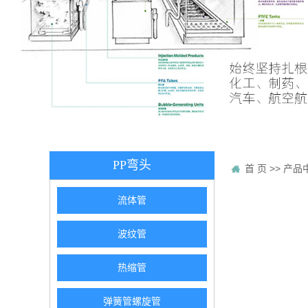
PP弯头
首 页
>>
产品
流体管
波纹管
热缩管
弹簧管螺旋管