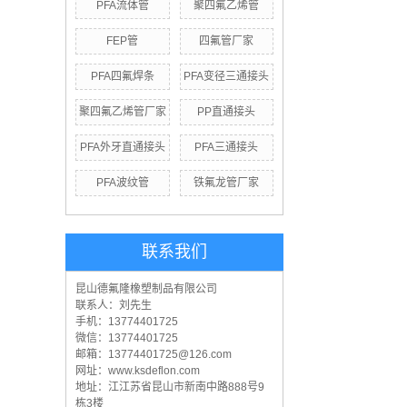
PFA流体管
聚四氟乙烯管
FEP管
四氟管厂家
PFA四氟焊条
PFA变径三通接头
聚四氟乙烯管厂家
PP直通接头
PFA外牙直通接头
PFA三通接头
PFA波纹管
铁氟龙管厂家
联系我们
昆山德氟隆橡塑制品有限公司
联系人：刘先生
手机：13774401725
微信：13774401725
邮箱：13774401725@126.com
网址：www.ksdeflon.com
地址：江
江苏省昆山市新南中路888号9
栋3楼