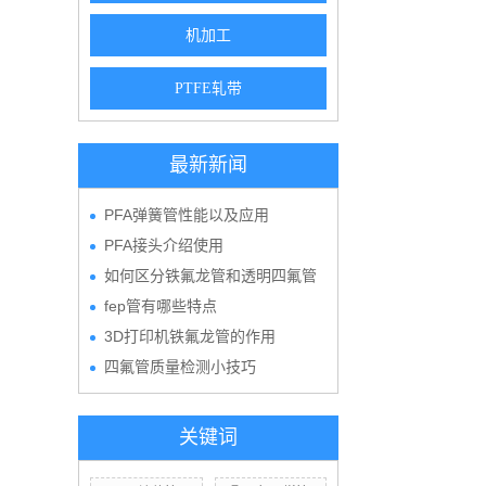
机加工
PTFE轧带
最新新闻
PFA弹簧管性能以及应用
PFA接头介绍使用
如何区分铁氟龙管和透明四氟管
fep管有哪些特点
3D打印机铁氟龙管的作用
四氟管质量检测小技巧
关键词