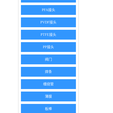
PFA接头
PVDF接头
PTFE接头
PP接头
阀门
焊条
缠绕管
薄膜
板棒