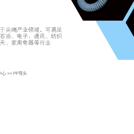
中心
>>
PP弯头