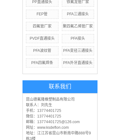
PP直通接头
铁氟龙管厂家
FEP管
PFA三通接头
四氟管厂家
聚四氟乙烯管厂家
PVDF直通接头
PFA接头
PFA波纹管
PFA变径三通接头
PFA四氟焊条
PFA外牙直通接头
联系我们
昆山德氟隆橡塑制品有限公司
联系人：刘先生
手机：13774401725
微信：13774401725
邮箱：13774401725@126.com
网址：www.ksdeflon.com
地址：江
江苏省昆山市新南中路888号9
栋3楼