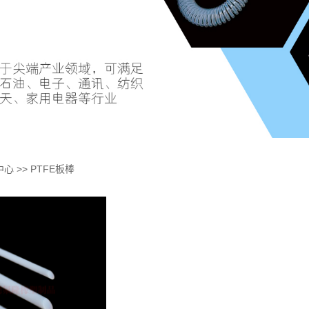
中心
>>
PTFE板棒