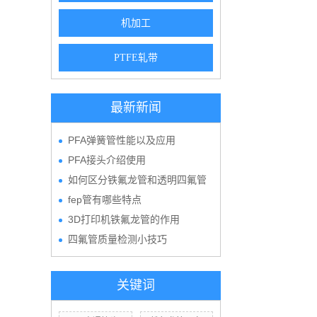
机加工
PTFE轧带
最新新闻
PFA弹簧管性能以及应用
PFA接头介绍使用
如何区分铁氟龙管和透明四氟管
fep管有哪些特点
3D打印机铁氟龙管的作用
四氟管质量检测小技巧
关键词