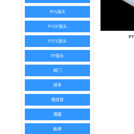
PFA接头
PVDF接头
P
PTFE接头
PP接头
阀门
焊条
缠绕管
薄膜
板棒