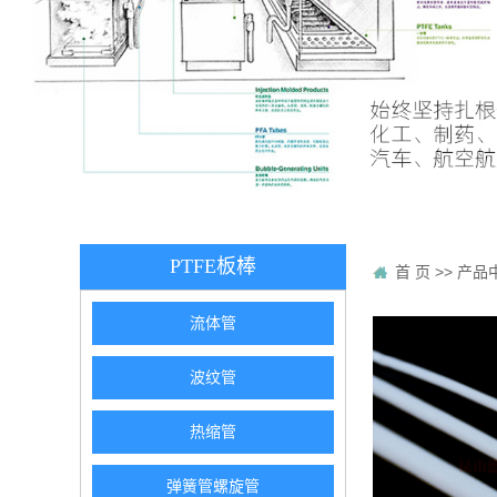
PTFE板棒
首 页
>>
产品
流体管
波纹管
热缩管
弹簧管螺旋管