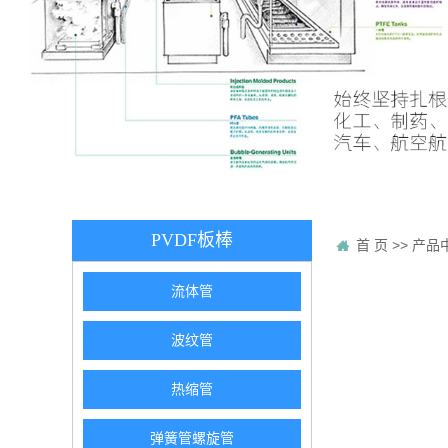
PVDF板棒
首 页
>>
产品
流体管
波纹管
热缩管
弹簧管螺旋管