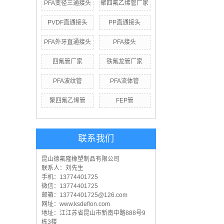
PFA变径三通接头
聚四氟乙烯管厂家
PVDF直通接头
PP直通接头
PFA外牙直通接头
PFA接头
四氟管厂家
铁氟龙管厂家
PFA波纹管
PFA流体管
聚四氟乙烯管
FEP管
联系我们
昆山德氟隆橡塑制品有限公司
联系人：刘先生
手机：13774401725
微信：13774401725
邮箱：13774401725@126.com
网址：www.ksdeflon.com
地址：江
江苏省昆山市新南中路888号9
栋3楼