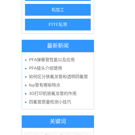
机加工
PTFE轧带
最新新闻
PFA弹簧管性能以及应用
PFA接头介绍使用
如何区分铁氟龙管和透明四氟管
fep管有哪些特点
3D打印机铁氟龙管的作用
四氟管质量检测小技巧
关键词