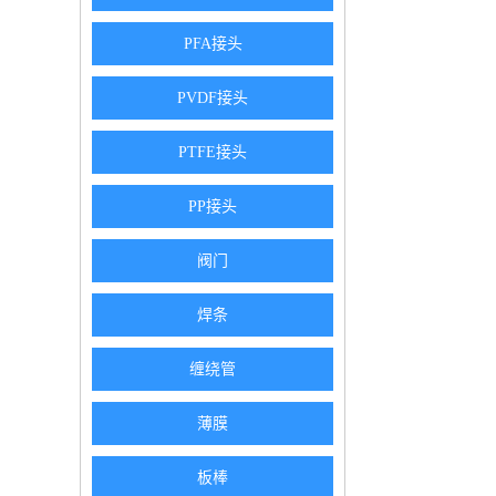
PFA接头
PVDF接头
PTFE接头
PP接头
阀门
焊条
缠绕管
薄膜
板棒