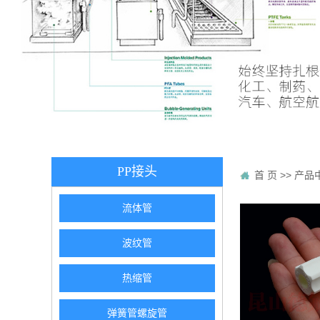
PP接头
首 页
>>
产品
流体管
波纹管
热缩管
弹簧管螺旋管