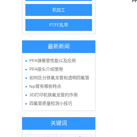
P
机加工
PTFE轧带
最新新闻
PFA弹簧管性能以及应用
PFA接头介绍使用
如何区分铁氟龙管和透明四氟管
fep管有哪些特点
3D打印机铁氟龙管的作用
四氟管质量检测小技巧
关键词