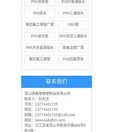
PFA流体管
PVDF直通接头
PFA接头
PFA三通接头
聚四氟乙烯管厂家
FEP管
PFA波纹管
PFA变径三通接头
PFA外牙直通接头
铁氟龙管厂家
聚四氟乙烯管
PFA四氟焊条
联系我们
昆山德氟隆橡塑制品有限公司
联系人：刘先生
手机：13774401725
微信：13774401725
邮箱：13774401725@126.com
网址：www.ksdeflon.com
地址：江
江苏省昆山市新南中路888号9
栋3楼