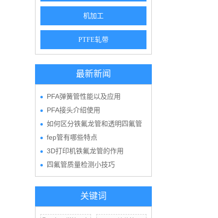
机加工
PTFE轧带
最新新闻
PFA弹簧管性能以及应用
PFA接头介绍使用
如何区分铁氟龙管和透明四氟管
fep管有哪些特点
3D打印机铁氟龙管的作用
四氟管质量检测小技巧
关键词