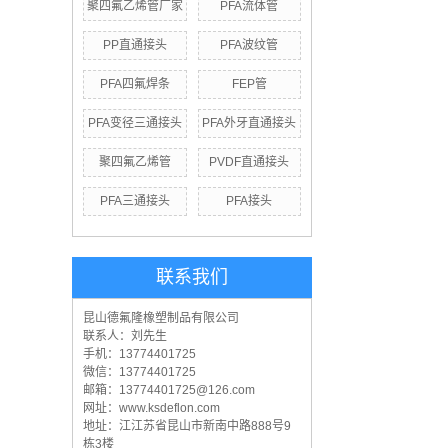
聚四氟乙烯管厂家
PFA流体管
PP直通接头
PFA波纹管
PFA四氟焊条
FEP管
PFA变径三通接头
PFA外牙直通接头
聚四氟乙烯管
PVDF直通接头
PFA三通接头
PFA接头
联系我们
昆山德氟隆橡塑制品有限公司
联系人：刘先生
手机：13774401725
微信：13774401725
邮箱：13774401725@126.com
网址：www.ksdeflon.com
地址：江
江苏省昆山市新南中路888号9
栋3楼