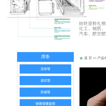
焊条
首 页
>>
产品
流体管
波纹管
热缩管
弹簧管螺旋管