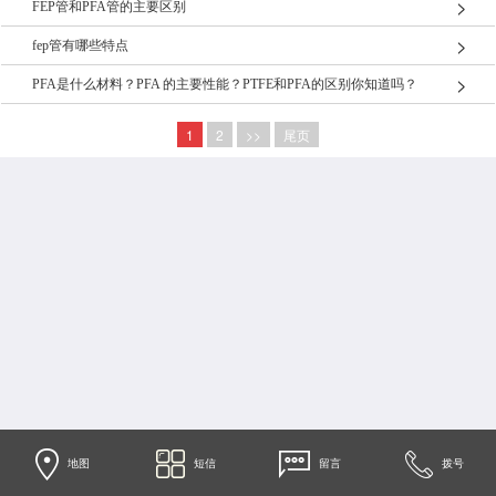
FEP管和PFA管的主要区别
fep管有哪些特点
PFA是什么材料？PFA 的主要性能？PTFE和PFA的区别你知道吗？
1
2
>>
尾页
地图
短信
留言
拨号