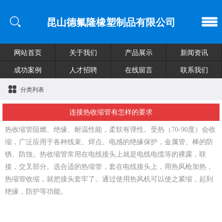
昆山德氟隆橡塑制品有限公司
网站首页
关于我们
产品展示
新闻资讯
成功案例
人才招聘
在线留言
联系我们
分类列表
连接热收缩管有怎样的要求
热收缩管阻燃、绝缘、耐温性能，柔软有弹性。受热（70-90度）会收
缩，广泛应用于各种线束、焊点、电感的绝缘保护，金属管、棒的防
锈、防蚀。热收缩管常用在电线接头上就是电线电缆等的裸露，联
接，交叉部分。选合适的热缩管，套在电线接头上，用热风枪加热，
热缩管收缩，就把接头套牢了。通过使用热风机可以使之紧缩，起到
绝缘，防护等功能。