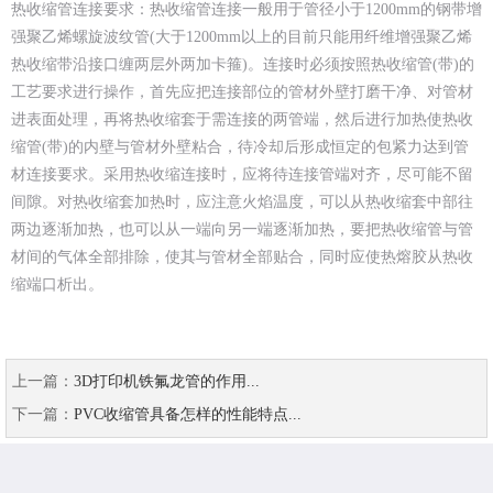
热收缩管连接要求：热收缩管连接一般用于管径小于1200mm的钢带增
强聚乙烯螺旋波纹管(大于1200mm以上的目前只能用纤维增强聚乙烯
热收缩带沿接口缠两层外两加卡箍)。连接时必须按照热收缩管(带)的
工艺要求进行操作，首先应把连接部位的管材外壁打磨干净、对管材
进表面处理，再将热收缩套于需连接的两管端，然后进行加热使热收
缩管(带)的内壁与管材外壁粘合，待冷却后形成恒定的包紧力达到管
材连接要求。采用热收缩连接时，应将待连接管端对齐，尽可能不留
间隙。对热收缩套加热时，应注意火焰温度，可以从热收缩套中部往
两边逐渐加热，也可以从一端向另一端逐渐加热，要把热收缩管与管
材间的气体全部排除，使其与管材全部贴合，同时应使热熔胶从热收
缩端口析出。
上一篇：
3D打印机铁氟龙管的作用...
下一篇：
PVC收缩管具备怎样的性能特点...